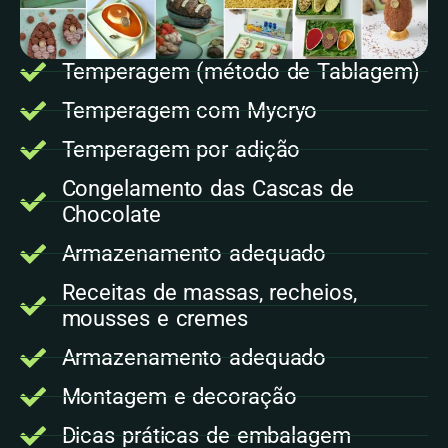
Temperagem (método de Tablagem)
Temperagem com Mycryo
Temperagem por adição
Congelamento das Cascas de
Chocolate
Armazenamento adequado
Receitas de massas, recheios,
mousses e cremes
Armazenamento adequado
Montagem e decoração
Dicas práticas de embalagem