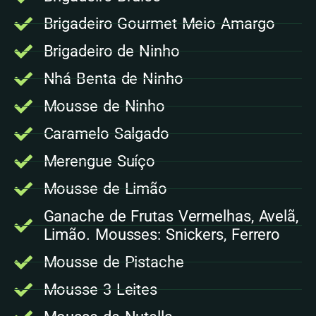
Brigadeiro Gourmet Meio Amargo
Brigadeiro de Ninho
Nhá Benta de Ninho
Mousse de Ninho
Caramelo Salgado
Merengue Suíço
Mousse de Limão
Ganache de Frutas Vermelhas, Avelã,
Limão. Mousses: Snickers, Ferrero
Mousse de Pistache
Mousse 3 Leites