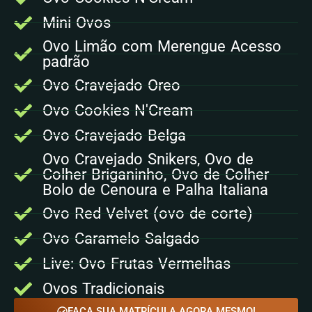
Mini Ovos
Ovo Limão com Merengue Acesso
padrão
Ovo Cravejado Oreo
Ovo Cookies N'Cream
Ovo Cravejado Belga
Ovo Cravejado Snikers, Ovo de
Colher Briganinho, Ovo de Colher
Bolo de Cenoura e Palha Italiana
Ovo Red Velvet (ovo de corte)
Ovo Caramelo Salgado
Live: Ovo Frutas Vermelhas
Ovos Tradicionais
FAÇA SUA MATRÍCULA AGORA MESMO!