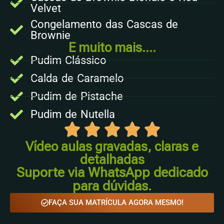
Velvet
Congelamento das Cascas de
Brownie
E muito mais....
Pudim Clássico
Calda de Caramelo
Pudim de Pistache
Pudim de Nutella
Vídeo aulas gravadas, claras e
detalhadas
Suporte via WhatsApp dedicado
para dúvidas.
FAÇA SUA MATRÍCULA AGORA MESMO!