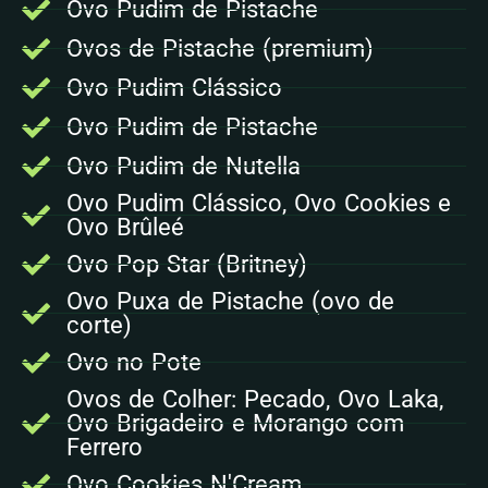
Ovo Pudim de Pistache
Ovos de Pistache (premium)
Ovo Pudim Clássico
Ovo Pudim de Pistache
Ovo Pudim de Nutella
Ovo Pudim Clássico, Ovo Cookies e
Ovo Brûleé
Ovo Pop Star (Britney)
Ovo Puxa de Pistache (ovo de
corte)
Ovo no Pote
Ovos de Colher: Pecado, Ovo Laka,
Ovo Brigadeiro e Morango com
Ferrero
Ovo Cookies N'Cream